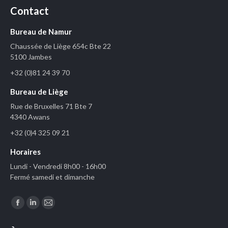
Contact
Bureau de Namur
Chaussée de Liège 654c Bte 22
5100 Jambes
+32 (0)81 24 39 70
Bureau de Liège
Rue de Bruxelles 71 Bte 7
4340 Awans
+32 (0)4 325 09 21
Horaires
Lundi - Vendredi 8h00 - 16h00
Fermé samedi et dimanche
Trouvez nous sur :
Facebook
LinkedIn
Mail
page
page
page