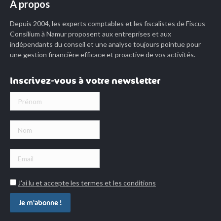
À propos
opens
opens
opens
in
in
in
Depuis 2004, les experts comptables et les fiscalistes de Fiscus
new
new
new
Consilium à Namur proposent aux entreprises et aux
indépendants du conseil et une analyse toujours pointue pour
window
window
window
une gestion financière efficace et proactive de vos activités.
Inscrivez-vous à votre newsletter
J'ai lu et accepte les termes et les conditions