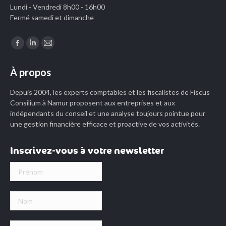
Lundi - Vendredi 8h00 - 16h00
Fermé samedi et dimanche
Trouvez nous sur :
Facebook
LinkedIn
Mail
page
page
page
À propos
opens
opens
opens
in
in
in
Depuis 2004, les experts comptables et les fiscalistes de Fiscus
new
new
new
Consilium à Namur proposent aux entreprises et aux
indépendants du conseil et une analyse toujours pointue pour
window
window
window
une gestion financière efficace et proactive de vos activités.
Inscrivez-vous à votre newsletter